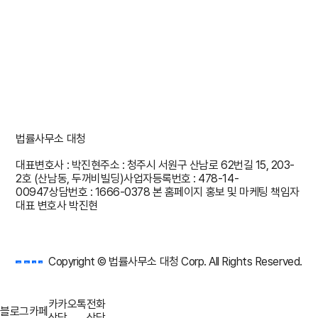
법률사무소 대청
대표변호사 : 박진현
주소 : 청주시 서원구 산남로 62번길 15, 203-
2호 (산남동, 두꺼비빌딩)
사업자등록번호 : 478-14-
00947
상담번호 : 1666-0378
본 홈페이지 홍보 및 마케팅 책임자
대표 변호사 박진현
Copyright © 법률사무소 대청 Corp. All Rights Reserved.
개인정보처리방침
이메일무단수집거부
웹접근성
면책공고
카카오톡
전화
블로그
카페
상담
상담