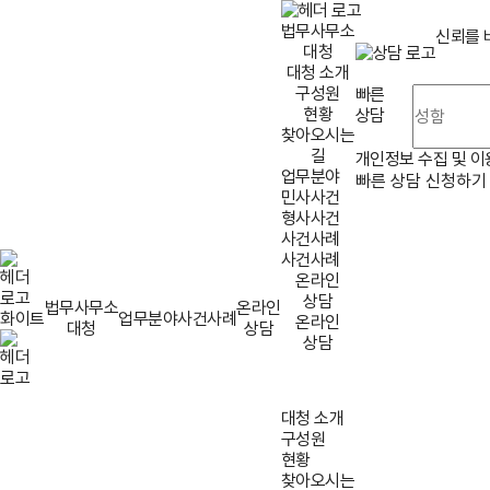
법무사무소
신뢰를 
대청
대청 소개
구성원
빠른
현황
상담
찾아오시는
길
개인정보 수집 및 
업무분야
빠른 상담 신청하기
민사사건
형사사건
사건사례
법률사무소 대청
사건사례
온라인
상담
법무사무소
온라인
업무분야
사건사례
온라인
대청
상담
상담
대청 소개
구성원
현황
찾아오시는