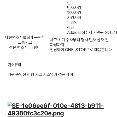
길
민사사건
형사사건
사건사례
온라인
상담
Address
청주시 서원구 산남로 62
대한변호사협회가 공인한
사고 초기 수사부터 형사·민사·산재 전
교통사고
과정까지
전문 변호사 TF팀이
전담하여 ONE-STOP으로 대응합니다.
기소유예
대구 중앙선 침범 사고 기소유예 성공 사례